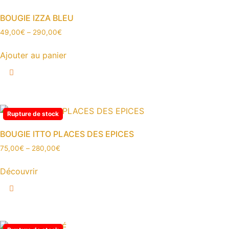
variations.
Les
BOUGIE IZZA BLEU
options
49,00
€
–
290,00
€
peuvent
être
Ajouter au panier
choisies
Ce
sur
produit
la
a
page
plusieurs
du
Rupture de stock
variations.
produit
Les
BOUGIE ITTO PLACES DES EPICES
options
75,00
€
–
280,00
€
peuvent
être
Découvrir
choisies
Ce
sur
produit
la
a
page
plusieurs
du