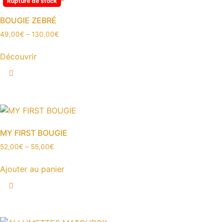
Rupture de stock
variations.
produit
Les
BOUGIE ZEBRÉ
options
49,00
€
–
130,00
€
peuvent
être
Découvrir
choisies
Ce
sur
produit
la
a
page
plusieurs
du
variations.
produit
Les
MY FIRST BOUGIE
options
52,00
€
–
55,00
€
peuvent
être
Ajouter au panier
choisies
Ce
sur
produit
la
a
page
plusieurs