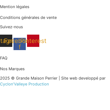
Mention légales
Conditions générales de vente
Suivez-nous
stagram
Facebook-
Pinterest
f
FAQ
Nos Marques
2025 © Grande Maison Perrier | Site web developpé par
Cyclon'Valleye Production