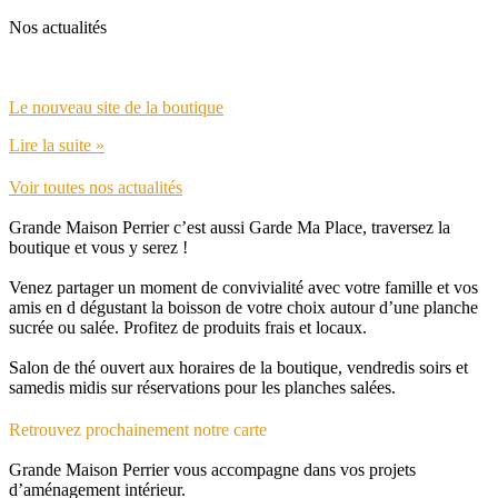
plusieurs
Nos actualités
variations.
Les
options
peuvent
Le nouveau site de la boutique
être
choisies
Lire la suite »
sur
la
Voir toutes nos actualités
page
du
Grande Maison Perrier c’est aussi Garde Ma Place, traversez la
produit
boutique et vous y serez !
Venez partager un moment de convivialité avec votre famille et vos
amis en d dégustant la boisson de votre choix autour d’une planche
sucrée ou salée. Profitez de produits frais et locaux.
Salon de thé ouvert aux horaires de la boutique, vendredis soirs et
samedis midis sur réservations pour les planches salées.
Retrouvez prochainement notre carte
Grande Maison Perrier vous accompagne dans vos projets
d’aménagement intérieur.