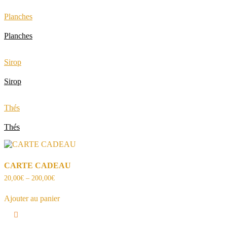
Planches
Planches
Sirop
Sirop
Thés
Thés
CARTE CADEAU
20,00
€
–
200,00
€
Ajouter au panier
Ce
produit
a